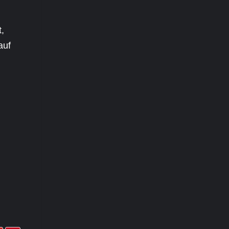
t,
auf